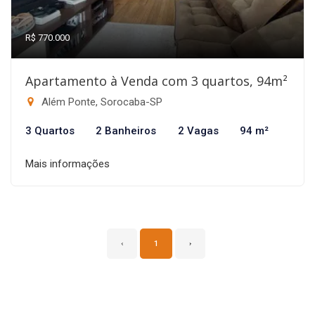
R$ 770.000
Apartamento à Venda com 3 quartos, 94m²
Além Ponte, Sorocaba-SP
3 Quartos
2 Banheiros
2 Vagas
94 m²
Mais informações
‹
1
›