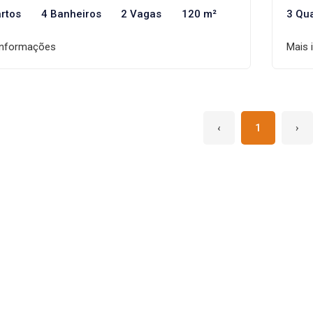
rtos
4 Banheiros
2 Vagas
120 m²
3 Qu
informações
Mais 
‹
1
›