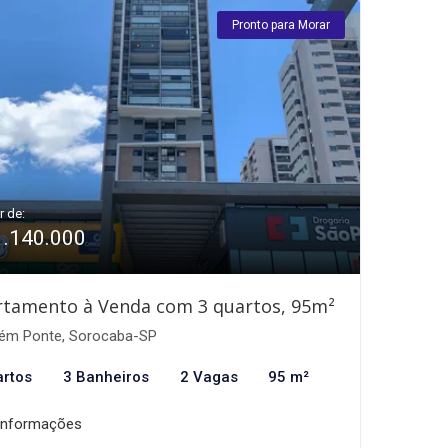
Pronto para Morar
r de:
1.140.000
rtamento à Venda com 3 quartos, 95m²
ém Ponte, Sorocaba-SP
artos
3 Banheiros
2 Vagas
95 m²
informações