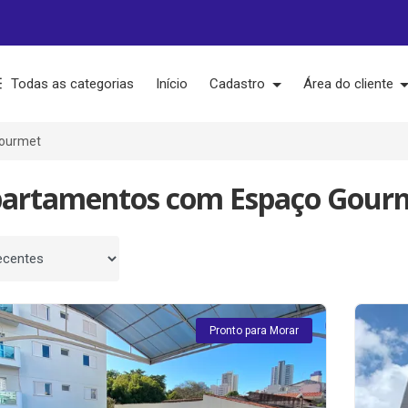
Todas as categorias
Início
Cadastro
Área do cliente
ourmet
partamentos com Espaço Gour
 por
Pronto para Morar