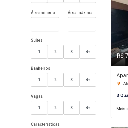
Área mínima
Área máxima
Suítes
1
2
3
4+
R$ 
Banheiros
Apar
1
2
3
4+
Al
3 Qua
Vagas
1
2
3
4+
Mais 
Características