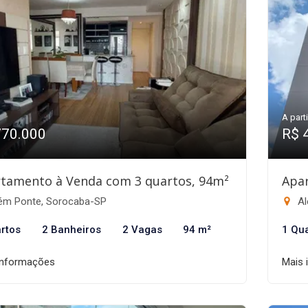
A parti
770.000
R$ 
tamento à Venda com 3 quartos, 94m²
Apa
ém Ponte, Sorocaba-SP
Al
rtos
2 Banheiros
2 Vagas
94 m²
1 Qu
informações
Mais 