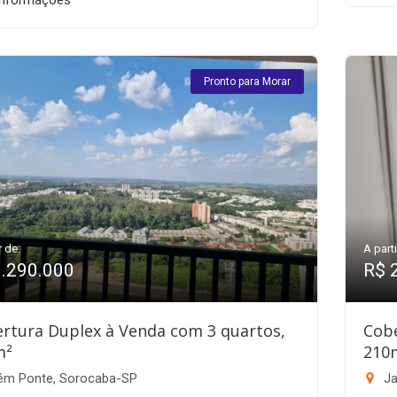
informações
Pronto para Morar
r de:
A parti
1.290.000
R$ 
rtura Duplex à Venda com 3 quartos,
Cobe
m²
210
ém Ponte, Sorocaba-SP
Ja