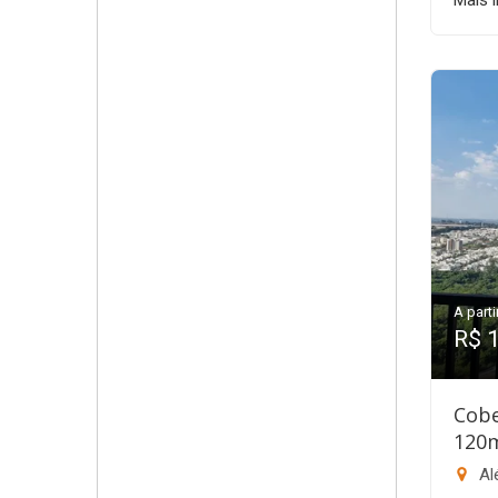
Mais 
A parti
R$ 
Cobe
120
Al