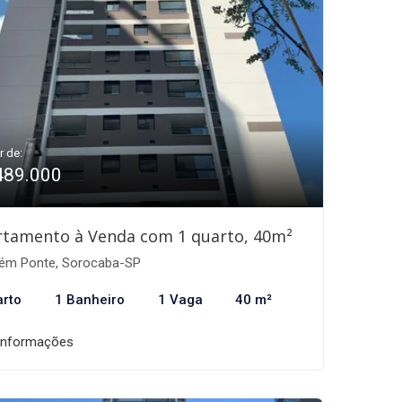
r de:
489.000
rtamento à Venda com 1 quarto, 40m²
ém Ponte, Sorocaba-SP
arto
1 Banheiro
1 Vaga
40 m²
informações