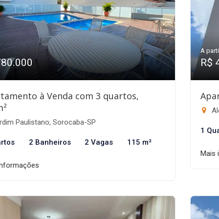
A parti
780.000
R$ 
tamento à Venda com 3 quartos,
Apa
m²
Al
rdim Paulistano, Sorocaba-SP
1 Qu
rtos
2 Banheiros
2 Vagas
115 m²
Mais 
informações