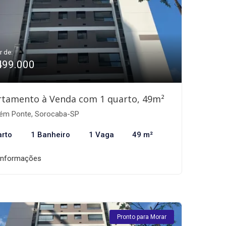
r de:
499.000
rtamento à Venda com 1 quarto, 49m²
ém Ponte, Sorocaba-SP
arto
1 Banheiro
1 Vaga
49 m²
informações
Pronto para Morar