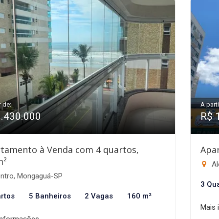
r de:
A parti
1.430.000
R$ 
tamento à Venda com 4 quartos,
Apa
m²
Al
ntro, Mongaguá-SP
3 Qu
rtos
5 Banheiros
2 Vagas
160 m²
Mais 