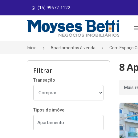
(15) 99672-1122
Página inicial
Início
Apartamentos à venda
Com Espaço G
8 A
Filtrar
Transação
Ordenar
Tipos de imóvel