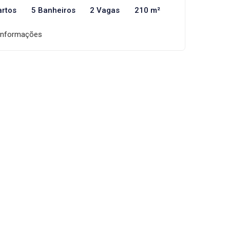
artos
5 Banheiros
2 Vagas
210 m²
informações