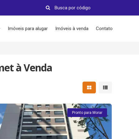
Imóveis para alugar
Imóveis à venda
Contato
met à Venda
Mostrar resultados em 
Mostrar resultad
Pronto para Morar