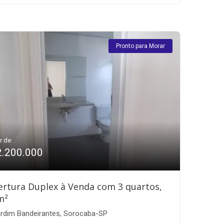
Pronto para Morar
r de:
2.200.000
rtura Duplex à Venda com 3 quartos,
m²
rdim Bandeirantes, Sorocaba-SP