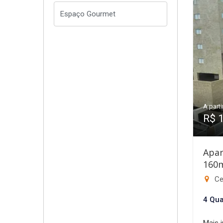
A parti
R$ 
Apar
160
Ce
4 Qua