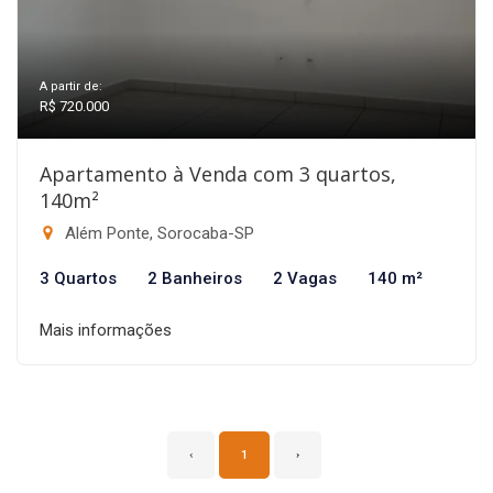
A partir de:
R$ 720.000
Apartamento à Venda com 3 quartos,
140m²
Além Ponte, Sorocaba-SP
3 Quartos
2 Banheiros
2 Vagas
140 m²
Mais informações
‹
1
›