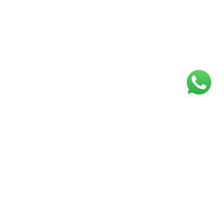
ágina inicial
RECI: 2929-J