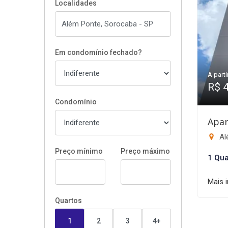
Localidades
Em condomínio fechado?
A parti
R$ 
Condomínio
Apar
Al
Preço mínimo
Preço máximo
1 Qua
Mais 
Quartos
1
2
3
4+