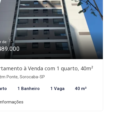
r de:
489.000
rtamento à Venda com 1 quarto, 40m²
ém Ponte, Sorocaba-SP
arto
1 Banheiro
1 Vaga
40 m²
informações