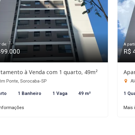
r de:
A parti
499.000
R$ 
tamento à Venda com 1 quarto, 49m²
Apa
ém Ponte, Sorocaba-SP
Al
rto
1 Banheiro
1 Vaga
49 m²
1 Qu
informações
Mais 