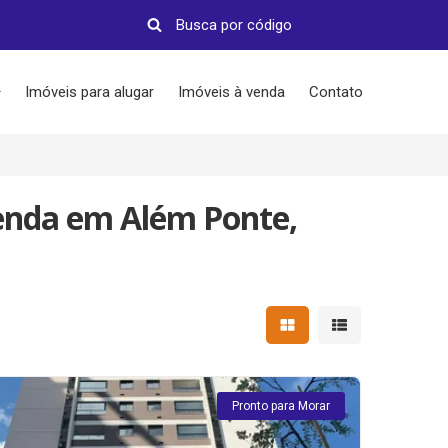
Imóveis para alugar
Imóveis à venda
Contato
enda em Além Ponte,
Mostrar resultados em 
Mostrar resultad
Pronto para Morar