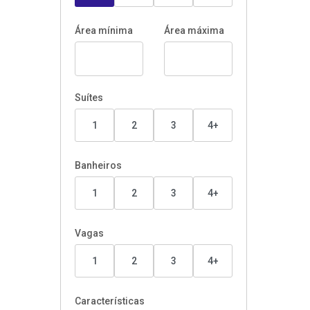
Área mínima
Área máxima
Suítes
1
2
3
4+
Banheiros
1
2
3
4+
Vagas
1
2
3
4+
Características