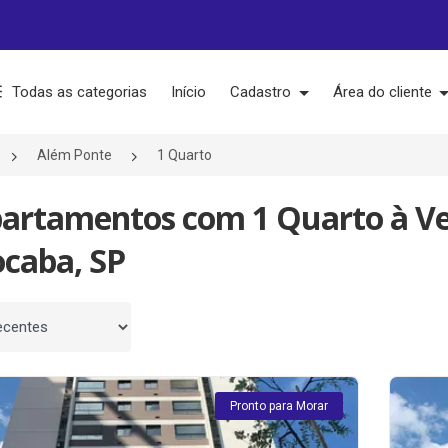
Todas as categorias
Início
Cadastro
Área do cliente
Além Ponte
1 Quarto
partamentos com 1 Quarto à V
ocaba, SP
 por
Pronto para Morar