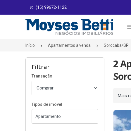
(15) 99672-1122
Página inicial
Início
Apartamentos à venda
Sorocaba/SP
2 A
Filtrar
Sor
Transação
Ordenar
Tipos de imóvel