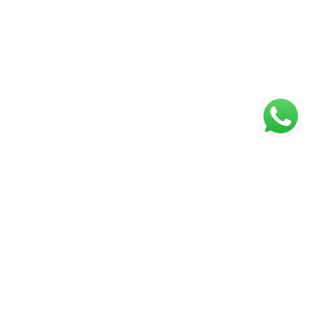
ágina inicial
RECI: 2929-J