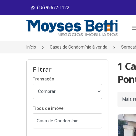
(15) 99672-1122
Página inicial
Início
Casas de Condomínio à venda
Soroca
1 C
Filtrar
Pont
Transação
Ordenar
Tipos de imóvel