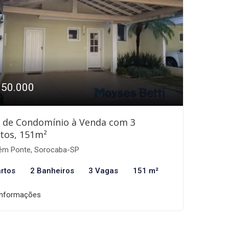
950.000
 de Condomínio à Venda com 3
tos, 151m²
ém Ponte, Sorocaba-SP
rtos
2 Banheiros
3 Vagas
151 m²
informações