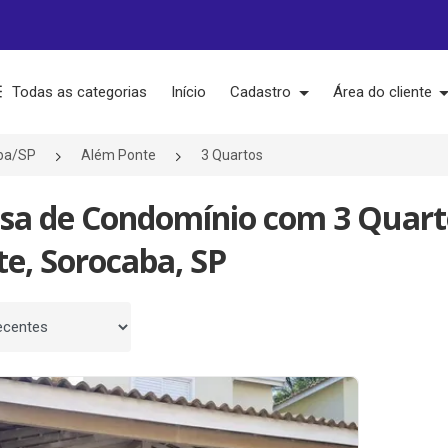
Todas as categorias
Início
Cadastro
Área do cliente
ba/SP
Além Ponte
3 Quartos
asa de Condomínio com 3 Quar
e, Sorocaba, SP
 por