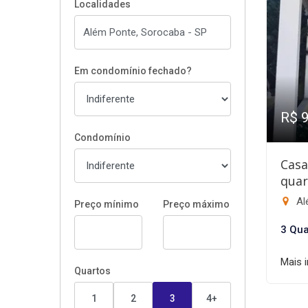
Localidades
Em condomínio fechado?
R$ 
Condomínio
Casa
quar
Al
Preço mínimo
Preço máximo
3 Qua
Mais 
Quartos
1
2
3
4+