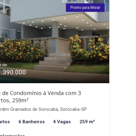
Pronto para Morar
r de:
1.390.000
a de Condomínio à Venda com 3
tos, 259m²
rdim Gramados de Sorocaba, Sorocaba-SP
artos
6 Banheiros
4 Vagas
259 m²