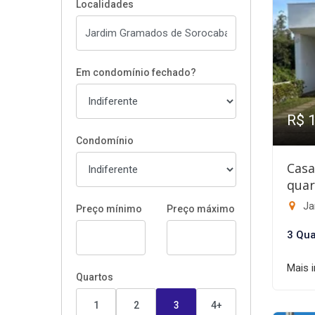
Localidades
Em condomínio fechado?
R$ 
Condomínio
Casa
quar
Ja
Preço mínimo
Preço máximo
3 Qua
Mais 
Quartos
1
2
3
4+