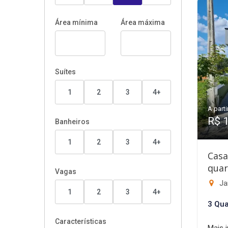
Área mínima
Área máxima
Suítes
1
2
3
4+
A parti
R$ 
Banheiros
1
2
3
4+
Casa
quar
Vagas
Ja
1
2
3
4+
3 Qua
Características