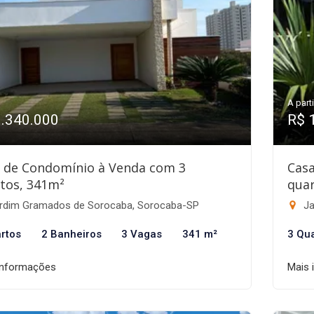
A parti
1.340.000
R$ 
 de Condomínio à Venda com 3
Cas
tos, 341m²
quar
rdim Gramados de Sorocaba, Sorocaba-SP
Ja
rtos
2 Banheiros
3 Vagas
341 m²
3 Qu
informações
Mais 