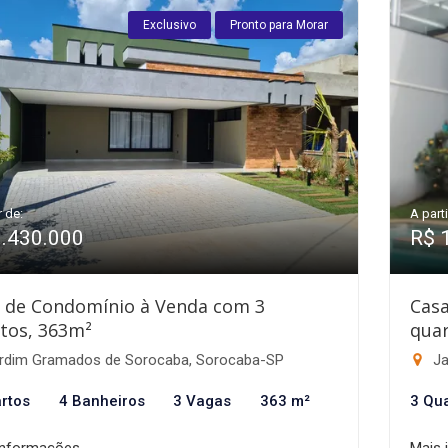
Exclusivo
Pronto para Morar
r de:
A parti
1.430.000
R$ 
 de Condomínio à Venda com 3
Cas
tos, 363m²
quar
rdim Gramados de Sorocaba, Sorocaba-SP
Ja
rtos
4 Banheiros
3 Vagas
363 m²
3 Qu