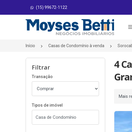
(15) 99672-1122
Página inicial
Início
Casas de Condomínio à venda
Soroca
4 C
Filtrar
Gra
Transação
Ordenar
Tipos de imóvel