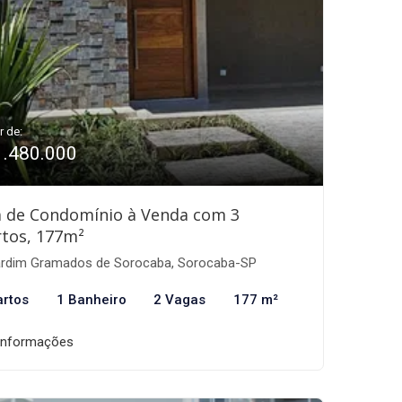
r de:
1.480.000
a de Condomínio à Venda com 3
tos, 177m²
rdim Gramados de Sorocaba, Sorocaba-SP
artos
1 Banheiro
2 Vagas
177 m²
informações