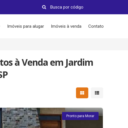
Imóveis para alugar
Imóveis à venda
Contato
tos à Venda em Jardim
SP
Mostrar resultados em 
Mostrar resultad
Pronto para Morar