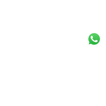
ágina inicial
RECI: 2929-J