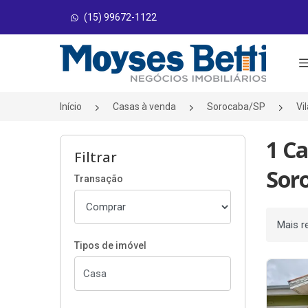
(15) 99672-1122
Página inicial
Início
Casas à venda
Sorocaba/SP
Vi
1 Ca
Filtrar
Sor
Transação
Ordenar
Tipos de imóvel