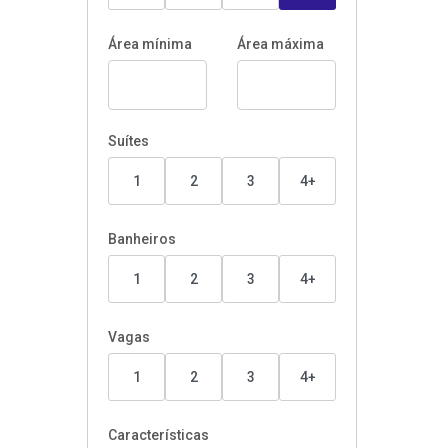
Área mínima
Área máxima
Suítes
1
2
3
4+
Banheiros
1
2
3
4+
Vagas
1
2
3
4+
Características