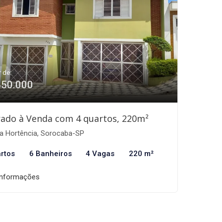
r de:
850.000
ado à Venda com 4 quartos, 220m²
la Hortência, Sorocaba-SP
rtos
6 Banheiros
4 Vagas
220 m²
informações