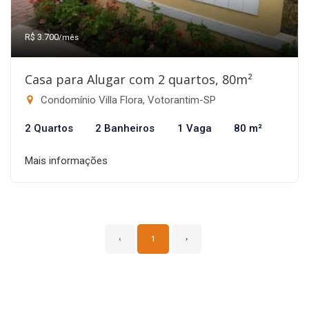
R$ 3.700
/mês
Casa para Alugar com 2 quartos, 80m²
Condomínio Villa Flora, Votorantim-SP
2 Quartos
2 Banheiros
1 Vaga
80 m²
Mais informações
‹
1
›