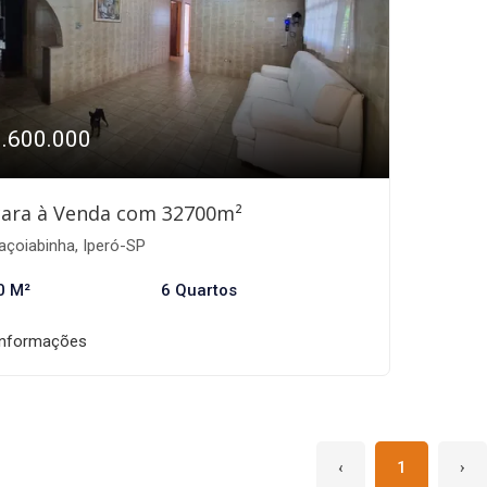
1.600.000
ara à Venda com 32700m²
açoiabinha, Iperó-SP
0 M²
6 Quartos
informações
‹
1
›