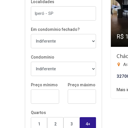
Localidades
Em condomínio fechado?
R$ 
Chác
Condomínio
Ar
3270
Preço mínimo
Preço máximo
Mais 
Quartos
1
2
3
4+