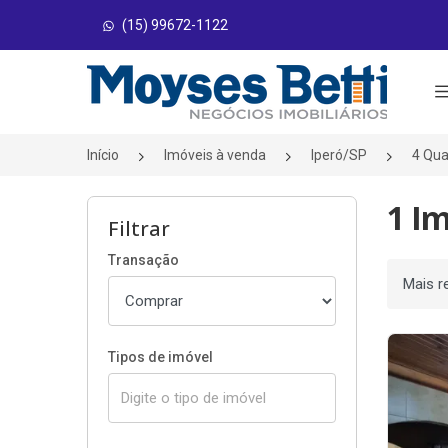
(15) 99672-1122
Página inicial
Início
Imóveis à venda
Iperó/SP
4 Qua
1 I
Filtrar
Transação
Ordenar
Tipos de imóvel