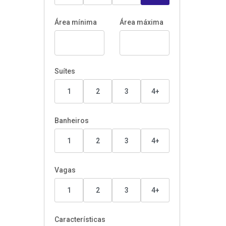
Área mínima
Área máxima
Suítes
1
2
3
4+
Banheiros
1
2
3
4+
Vagas
1
2
3
4+
Características