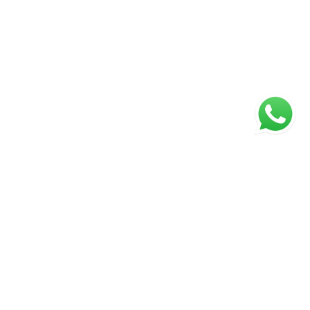
ágina inicial
RECI: 2929-J