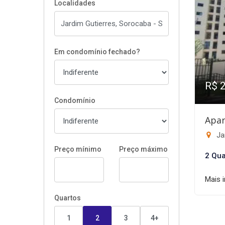
Localidades
Em condomínio fechado?
R$ 
Condomínio
Apar
Ja
Preço mínimo
Preço máximo
2 Qua
Mais 
Quartos
1
2
3
4+