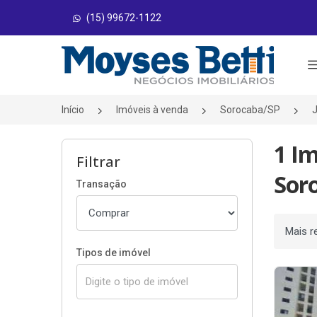
(15) 99672-1122
Página inicial
Início
Imóveis à venda
Sorocaba/SP
J
1 I
Filtrar
Sor
Transação
Ordenar
Tipos de imóvel