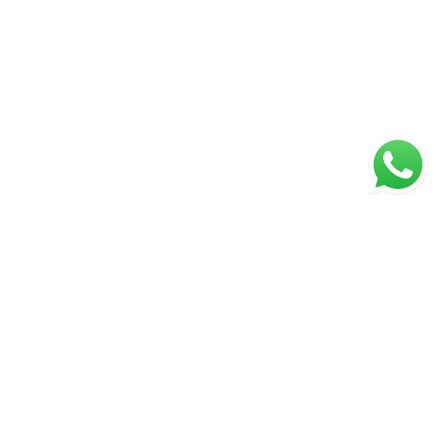
ágina inicial
RECI: 2929-J