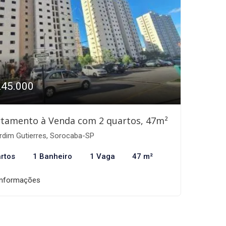
245.000
tamento à Venda com 2 quartos, 47m²
rdim Gutierres, Sorocaba-SP
rtos
1 Banheiro
1 Vaga
47 m²
informações