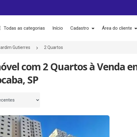
Todas as categorias
Início
Cadastro
Área do cliente
ardim Gutierres
2 Quartos
móvel com 2 Quartos à Venda em
ocaba, SP
 por