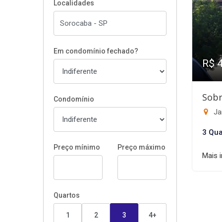
Localidades
Em condomínio fechado?
R$ 
Sobr
Condomínio
Ja
3 Qua
Preço mínimo
Preço máximo
Mais 
Quartos
1
2
3
4+