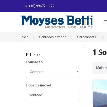
(15) 99672-1122
Página inicial
Início
Sobrados à venda
Sorocaba/SP
1 S
Filtrar
Transação
Ordenar
Tipos de imóvel