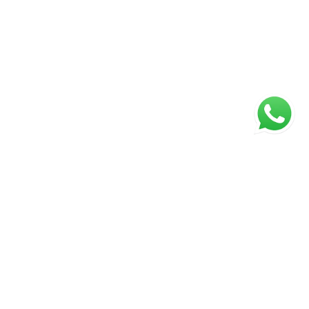
ágina inicial
RECI: 2929-J