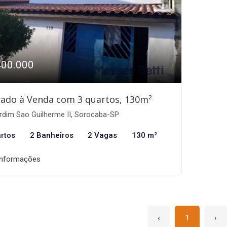
400.000
ado à Venda com 3 quartos, 130m²
rdim Sao Guilherme II, Sorocaba-SP
rtos
2 Banheiros
2 Vagas
130 m²
informações
‹
1
›