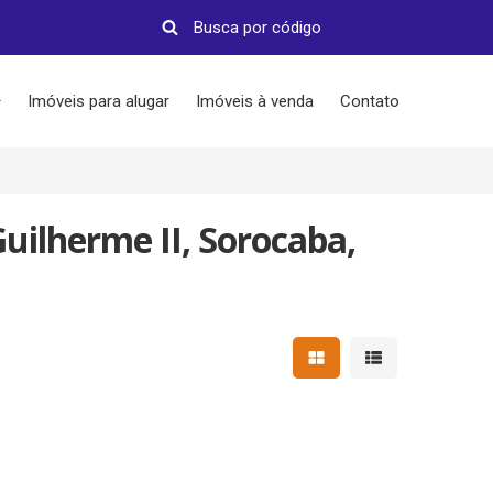
Imóveis para alugar
Imóveis à venda
Contato
uilherme II, Sorocaba,
Mostrar resultados em 
Mostrar resultad