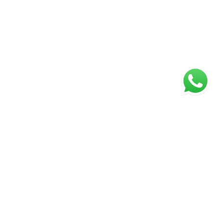
ágina inicial
RECI: 2929-J