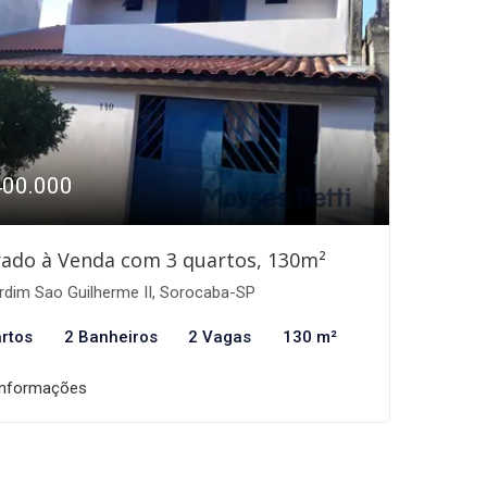
400.000
ado à Venda com 3 quartos, 130m²
rdim Sao Guilherme II, Sorocaba-SP
rtos
2 Banheiros
2 Vagas
130 m²
informações