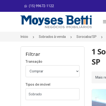
(15) 99672-1122
Página inicial
Início
Sobrados à venda
Sorocaba/SP
1 So
Filtrar
SP
Transação
Ordenar
Tipos de imóvel